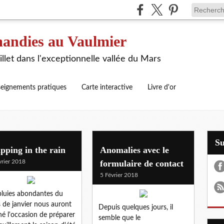
andies au Vaulmier
illet dans l'exceptionnelle vallée du Mars
eignements pratiques
Carte interactive
Livre d'or
S
ping in the rain
Anomalies avec le
vrier 2018
formulaire de contact
5 Février 2018
pluies abondantes du
 de janvier nous auront
Depuis quelques jours, il
é l'occasion de préparer
semble que le