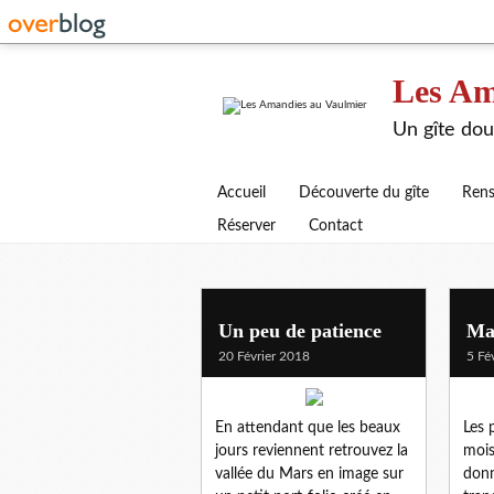
Les Am
Un gîte dou
Accueil
Découverte du gîte
Rens
Réserver
Contact
Un peu de patience
Map
20 Février 2018
5 Fé
En attendant que les beaux
Les 
jours reviennent retrouvez la
mois
vallée du Mars en image sur
donn