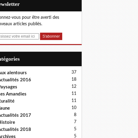
Newsletter
nnez-vous pour être averti des
veaux articles publiés.
Catégories
37
ux alentours
18
ctualités 2016
12
aysages
11
es Amandies
11
uralité
10
aune
8
ctualités 2017
7
istoire
5
ctualités 2018
5
rchives