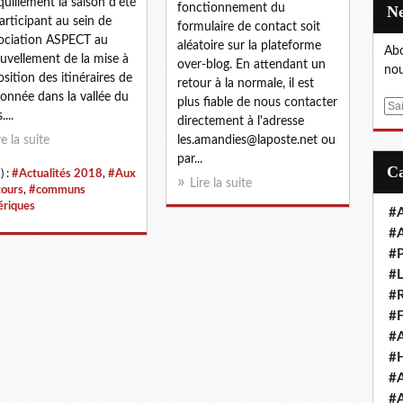
quillement la saison d'été
fonctionnement du
articipant au sein de
formulaire de contact soit
sociation ASPECT au
aléatoire sur la plateforme
Abo
uvellement de la mise à
over-blog. En attendant un
nou
osition des itinéraires de
retour à la normale, il est
onnée dans la vallée du
plus fiable de nous contacter
E
...
directement à l'adresse
m
re la suite
les.amandies@laposte.net ou
a
par...
i
) :
#Actualités 2018
,
#Aux
l
Lire la suite
tours
,
#communs
riques
#A
#A
#P
#L
#R
#F
#A
#H
#A
#A