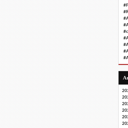
#F
#R
#A
#A
#
#A
#A
#A
#A
20
20
20
20
20
20