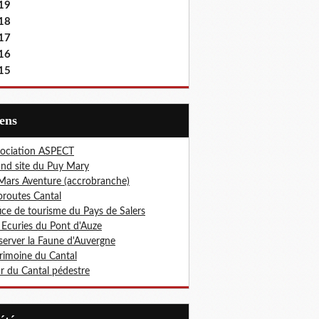
19
18
17
16
15
iens
ociation ASPECT
nd site du Puy Mary
Mars Aventure (accrobranche)
oroutes Cantal
ice de tourisme du Pays de Salers
 Ecuries du Pont d'Auze
erver la Faune d'Auvergne
rimoine du Cantal
r du Cantal pédestre