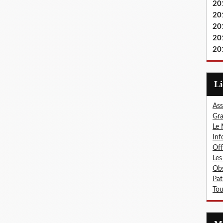
20
20
20
20
20
L
Ass
Gra
Le 
Inf
Off
Les
Obs
Pat
Tou