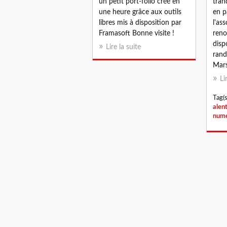
un petit port-folio créé en
tran
une heure grâce aux outils
en p
libres mis à disposition par
l'as
Framasoft Bonne visite !
reno
disp
Lire la suite
rand
Mars.
Li
Tag(s
alen
numé