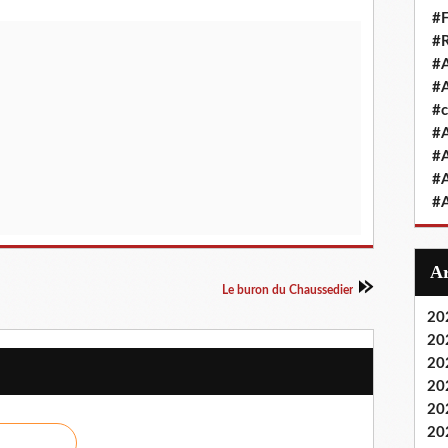
#F
#R
#A
#A
#
#A
#A
#A
#A
Le buron du Chaussedier
20
20
20
20
20
20