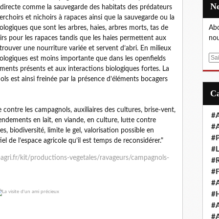
ndirecte comme la sauvegarde des habitats des prédateurs
perchoirs et nichoirs à rapaces ainsi que la sauvegarde ou la
ologiques que sont les arbres, haies, arbres morts, tas de
Abo
oirs pour les rapaces tandis que les haies permettent aux
nou
trouver une nourriture variée et servent d’abri. En milieux
E
ologiques est moins importante que dans les openfields
m
ments présents et aux interactions biologiques fortes. La
a
ls est ainsi freinée par la présence d’éléments bocagers
i
l
e contre les campagnols, auxiliaires des cultures, brise-vent,
#A
ndements en lait, en viande, en culture, lutte contre
#A
es, biodiversité, limite le gel, valorisation possible en
#P
l de l’espace agricole qu’il est temps de reconsidérer."
#L
ri.fr/kit/productions-vegetales/ravageurs/campagnols-
#R
#F
#A
#H
#A
#A