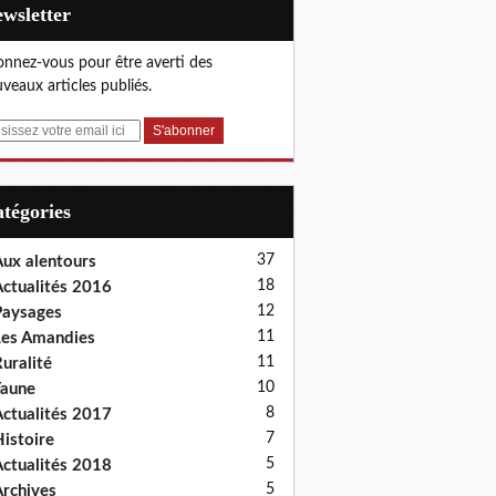
Newsletter
nnez-vous pour être averti des
veaux articles publiés.
Catégories
37
ux alentours
18
ctualités 2016
12
aysages
11
es Amandies
11
uralité
10
aune
8
ctualités 2017
7
istoire
5
ctualités 2018
5
rchives