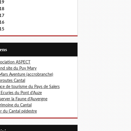
19
18
17
16
15
iens
ociation ASPECT
nd site du Puy Mary
Mars Aventure (accrobranche)
oroutes Cantal
ice de tourisme du Pays de Salers
 Ecuries du Pont d'Auze
erver la Faune d'Auvergne
rimoine du Cantal
r du Cantal pédestre