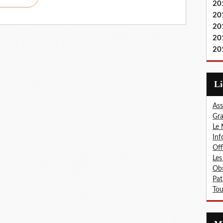
20
20
20
20
20
L
Ass
Gra
Le 
Inf
Off
Les
Obs
Pat
Tou