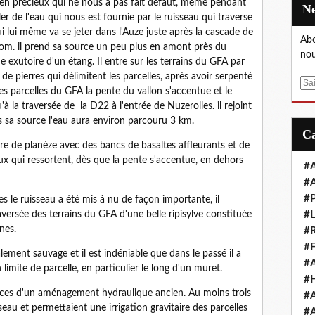
bien précieux qui ne nous a pas fait défaut, même pendant
ler de l'eau qui nous est fournie par le ruisseau qui traverse
i lui même va se jeter dans l'Auze juste après la cascade de
Abo
 nom. il prend sa source un peu plus en amont près du
nou
 exutoire d'un étang. Il entre sur les terrains du GFA par
 pierres qui délimitent les parcelles, après avoir serpenté
E
 les parcelles du GFA la pente du vallon s'accentue et le
m
'à la traversée de la D22 à l'entrée de Nuzerolles. il rejoint
a
s sa source l'eau aura environ parcouru 3 km.
i
l
de planèze avec des bancs de basaltes affleurants et de
 qui ressortent, dès que la pente s'accentue, en dehors
#A
#A
#P
les le ruisseau a été mis à nu de façon importante, il
aversée des terrains du GFA d'une belle ripisylve constituée
#L
nes.
#R
#F
ement sauvage et il est indéniable que dans le passé il a
#A
limite de parcelle, en particulier le long d'un muret.
#H
races d'un aménagement hydraulique ancien. Au moins trois
#A
sseau et permettaient une irrigation gravitaire des parcelles
#A