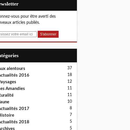
Newsletter
nnez-vous pour être averti des
veaux articles publiés.
Catégories
37
ux alentours
18
ctualités 2016
12
aysages
11
es Amandies
11
uralité
10
aune
8
ctualités 2017
7
istoire
5
ctualités 2018
5
rchives