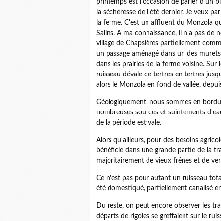
printemps est l'occasion de parler d'un 
la sécheresse de l'été dernier. Je veux par
la ferme. C'est un affluent du Monzola qu
Salins. A ma connaissance, il n'a pas de
village de Chapsières partiellement comme
un passage aménagé dans un des murets de
dans les prairies de la ferme voisine. Sur
ruisseau dévale de tertres en tertres jusqu
alors le Monzola en fond de vallée, depui
Géologiquement, nous sommes en bordure 
nombreuses sources et suintements d'eaux
de la période estivale.
Alors qu'ailleurs, pour des besoins agrico
bénéficie dans une grande partie de la tr
majoritairement de vieux frênes et de ver
Ce n'est pas pour autant un ruisseau total
été domestiqué, partiellement canalisé en 
Du reste, on peut encore observer les t
départs de rigoles se greffaient sur le rui