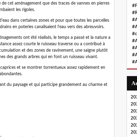
te de cet aménagement que des traces de vannes en pierres
#F
mbaient les rigoles.
#R
#A
s d'eau dans certaines zones et pour que toutes les parcelles
#A
rains en poteries canalisaient l'eau vers des abreuvoirs.
#
nagements ont été réalisés, le temps a passé et la nature a
#A
istance assez courte le ruisseau traverse ou a contribué à
#A
ccumulation et des zones de ravinement, une saigne plutôt
#A
ines des grands arbres qui en font un ruisseau vivant.
#A
s caprices et se montrer torrentueux assez rapidement en
 abondantes.
ivant du paysage et qui participe grandement au charme et
20
20
20
20
20
20