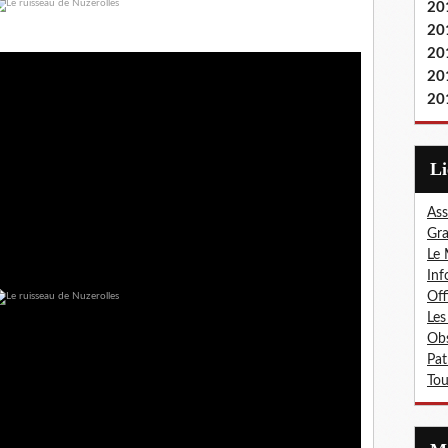
20
20
20
20
20
L
Ass
Gra
Le 
Inf
Off
Les
Obs
Pat
Tou