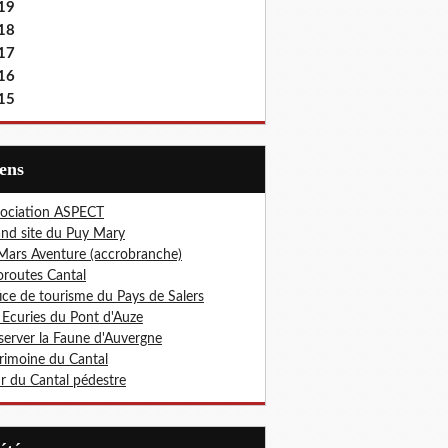
19
18
17
16
15
iens
ociation ASPECT
nd site du Puy Mary
Mars Aventure (accrobranche)
oroutes Cantal
ice de tourisme du Pays de Salers
 Ecuries du Pont d'Auze
erver la Faune d'Auvergne
rimoine du Cantal
r du Cantal pédestre