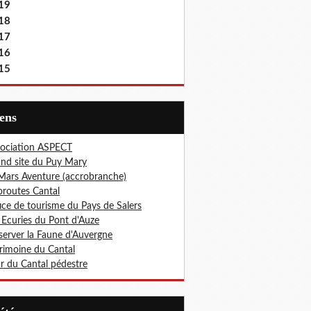
19
18
17
16
15
iens
ociation ASPECT
nd site du Puy Mary
Mars Aventure (accrobranche)
oroutes Cantal
ice de tourisme du Pays de Salers
 Ecuries du Pont d'Auze
erver la Faune d'Auvergne
rimoine du Cantal
r du Cantal pédestre