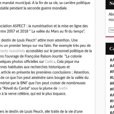
mandat municipal. A la fin de sa vie, sa carrière politique
table pendant la seconde guerre mondiale.
Abo
nou
ssociation ASPECT : la numérisation et la mise en ligne des
E
ntre 2007 et 2018 " La vallée du Mars au fil du temps".
m
ux destin de Louis Peuch" attire mon attention. Une
a
ans un premier temps sur ma faim. Par exemple très peu de
i
ents numérisés
accessibles sur le personnel politique de la
l
ns l'ouvrage de Françoise Raison-Jourde "La colonie
#A
elques photos officielles sur
Gallica
. Cela pique ma
#A
onnes habituées aux recherches historiques et
#P
ticle en présente les premières conclusions ; Attention,
#L
de ce que l'on peut atteindre sans bouger de la vallée du
umérisé par la BNF que l'on peut croiser de nombreuses
#R
e "Réveil du Cantal" sous la plume de
Justin
#F
te à la verve célèbre, qui est le plus loquace.
#A
#H
#A
rs le destin de Louis Peuch, elle traite de la vie d'une
#A