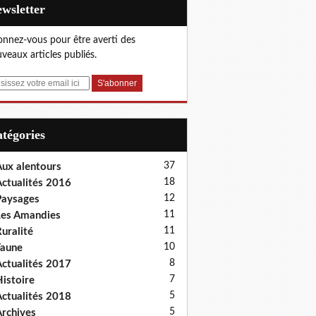
Newsletter
nnez-vous pour être averti des
veaux articles publiés.
Catégories
37
ux alentours
18
ctualités 2016
12
aysages
11
es Amandies
11
uralité
10
aune
8
ctualités 2017
7
istoire
5
ctualités 2018
5
rchives