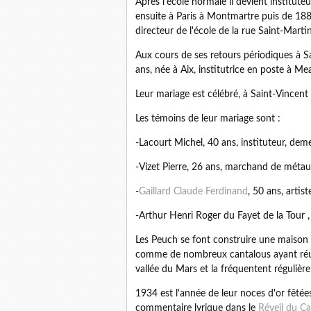
Après l'école normale il devient instituteu
ensuite à Paris à Montmartre puis de 1
directeur de l'école de la rue Saint-Martin
Aux cours de ses retours périodiques à Sa
ans, née à Aix, institutrice en poste à Me
Leur mariage est célébré, à Saint-Vincen
Les témoins de leur mariage sont :
-Lacourt Michel, 40 ans, instituteur, dem
-Vizet Pierre, 26 ans, marchand de métau
-
Gaillard Claude Ferdinand
, 50 ans, artis
-Arthur Henri Roger du Fayet de la Tour ,
Les Peuch se font construire une maison (
comme de nombreux cantalous ayant réussi
vallée du Mars et la fréquentent régulièr
1934 est l'année de leur noces d'or fêtée
commentaire lyrique dans le
Réveil du C