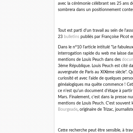
avec la cérémonie célébrant ses 25 ans de 
sombrera dans un positionnement contes
Tout est parti d'un travail au sein de l'a
23
bulletins
publiés par Françoise Picot e
Dans le n°10 l'article intitulé "Le fabule
interrogation rapide du web me laisse d
mentions de Louis Peuch dans des
docum
3ème République. Louis Peuch est cité da
auvergnate de Paris au XIXème siècle". Qu
curiosité et avec l'aide de quelques pers
généalogiques ma quête commence ! Cet ar
ce n'est qu'un document d'étape à partir 
Mars. Finalement, c'est dans la presse n
mentions de Louis Peuch. C'est souvent l
Bourgeade
, originaire de Trizac, journalis
Cette recherche peut être sensible, à trave