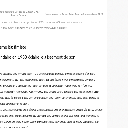
 du Réveil du Cantal du 23 juin 1933.
L'école neuve de la rue Saint-Martin inaugurée en 1933
Source Gallica
ch André Berry, inaugurée en 1933, source Wikimedia Commons
sme légitimiste
ndaire en 1933 éclaire le glissement de son
 publique que je veux faire. Il y a déjà quelques années, je me suis séparé d’un parti
imablement, me l’ont reproché et m’ont dit que j’avais modifié ma ligne de conduite
’ont toujours été adressés de façon aimable et courtoise. Néanmoins, ils m’ont été
eter le Bulletin Municipal. Vous y verrez que depuis vingt-cinq ans que je suis dans cette
rié, mais j’ai pensé, à une certaine époque, que l’union des Français nous avait donné la
ançais pour gagner la paix .
. L'attitude que j’ai prise n’a pas été dictée par une ambition quelconque. J’ai assez de flair
ainsi, qu'une telle attitude ne me servirait pas. Je n'en dis pas plus long. Tout le monde ici
nce, pensant ainsi mieux servir la prospérité de la France, celle de notre grande cité, et
al 23 juin 1933 Gallica)