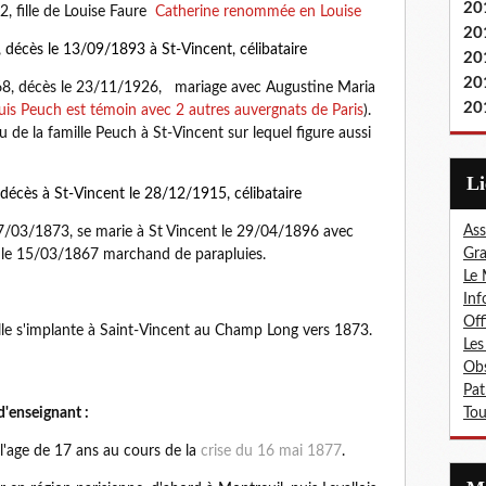
20
, fille de Louise Faure
Catherine renommée en Louise
20
,
décès le 13/09/1893 à St-Vincent, célibataire
20
20
868, décès le 23/11/1926, mariage avec Augustine Maria
20
uis Peuch est témoin avec 2 autres auvergnats de Paris
).
 de la famille Peuch à St-Vincent sur lequel figure aussi
L
décès à St-Vincent le 28/12/1915, célibataire
Ass
17/03/1873, se marie à St Vincent le 29/04/1896 avec
Gra
e le 15/03/1867 marchand de parapluies.
Le 
Inf
Off
mille s'implante à Saint-Vincent au Champ Long vers 1873.
Les
Obs
Pat
d'enseignant :
Tou
 l'age de 17 ans au cours de la
crise du 16 mai 1877
.