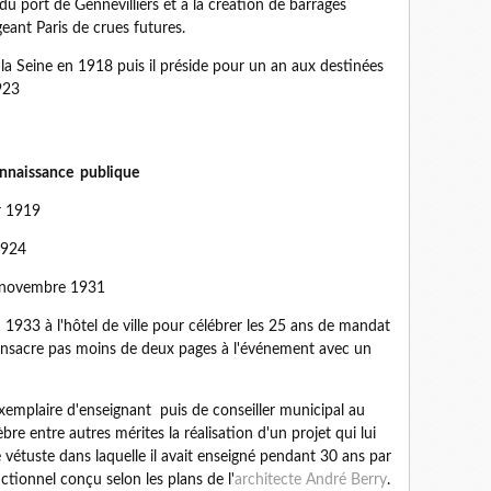
s du port de Gennevilliers et à la création de barrages
geant Paris de crues futures.
e la Seine en 1918 puis il préside pour un an aux destinées
923
connaissance publique
er 1919
1924
4 novembre 1931
 1933 à l'hôtel de ville pour célébrer les 25 ans de mandat
consacre pas moins de deux pages à l'événement avec un
exemplaire d'enseignant puis de conseiller municipal au
bre entre autres mérites la réalisation d'un projet qui lui
e vétuste dans laquelle il avait enseigné pendant 30 ans par
tionnel conçu selon les plans de l'
architecte André Berry
.