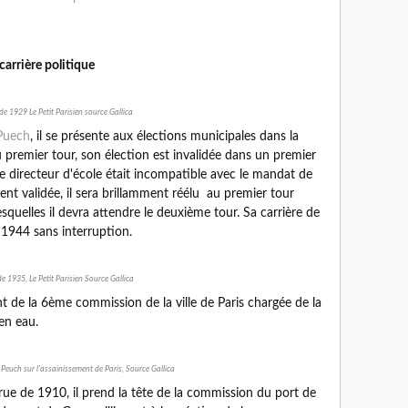
carrière politique
de 1929 Le Petit Parisien source Gallica
Puech
, il se présente aux élections municipales dans la
u premier tour, son élection est invalidée dans un premier
de directeur d'école était incompatible avec le mandat de
ent validée, il sera brillamment réélu au premier tour
quelles il devra attendre le deuxième tour. Sa carrière de
 1944 sans interruption.
de 1935, Le Petit Parisien Source Gallica
t de la 6ème commission de la ville de Paris chargée de la
 en eau.
euch sur l'assainissement de Paris, Source Gallica
crue de 1910, il prend la tête de la commission du port de