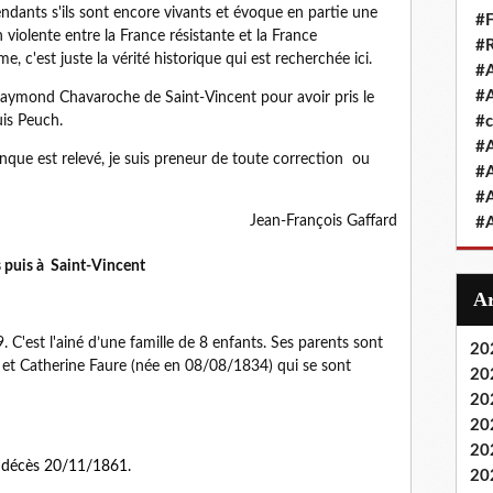
endants s'ils sont encore vivants et évoque en partie une
#F
violente entre la France résistante et la France
#R
e, c'est juste la vérité historique qui est recherchée ici.
#A
#A
Raymond Chavaroche de Saint-Vincent pour avoir pris le
uis Peuch.
#
#A
nque est relevé, je suis preneur de toute correction ou
#A
#A
Jean-François Gaffard
#A
 puis à Saint-Vincent
 C'est l'ainé d’une famille de 8 enfants. Ses parents sont
20
 et Catherine Faure (née en 08/08/1834) qui se sont
20
20
20
20
 décès 20/11/1861.
20