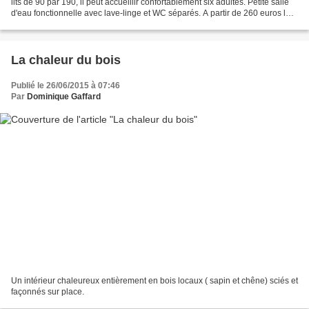
lits de 90 par 190, il peut accueillir confortablement six adultes. Petite salle
d'eau fonctionnelle avec lave-linge et WC séparés. A partir de 260 euros la
semaine en basse saison,...
La chaleur du bois
Publié le 26/06/2015 à 07:46
Par
Dominique Gaffard
Un intérieur chaleureux entièrement en bois locaux ( sapin et chêne) sciés et
façonnés sur place.